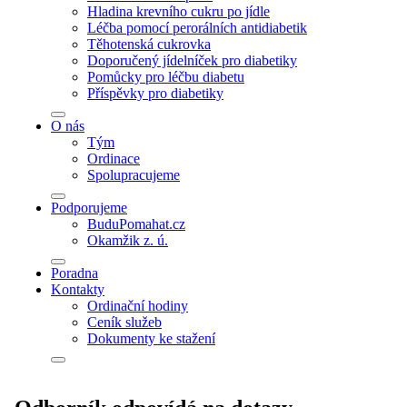
Hladina krevního cukru po jídle
Léčba pomocí perorálních antidiabetik
Těhotenská cukrovka
Doporučený jídelníček pro diabetiky
Pomůcky pro léčbu diabetu
Příspěvky pro diabetiky
O nás
Tým
Ordinace
Spolupracujeme
Podporujeme
BuduPomahat.cz
Okamžik z. ú.
Poradna
Kontakty
Ordinační hodiny
Ceník služeb
Dokumenty ke stažení