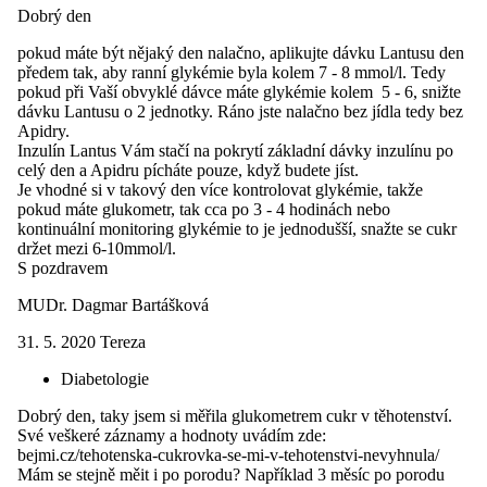
Dobrý den
pokud máte být nějaký den nalačno, aplikujte dávku Lantusu den
předem tak, aby ranní glykémie byla kolem 7 - 8 mmol/l. Tedy
pokud při Vaší obvyklé dávce máte glykémie kolem 5 - 6, snižte
dávku Lantusu o 2 jednotky. Ráno jste nalačno bez jídla tedy bez
Apidry.
Inzulín Lantus Vám stačí na pokrytí základní dávky inzulínu po
celý den a Apidru pícháte pouze, když budete jíst.
Je vhodné si v takový den více kontrolovat glykémie, takže
pokud máte glukometr, tak cca po 3 - 4 hodinách nebo
kontinuální monitoring glykémie to je jednodušší, snažte se cukr
držet mezi 6-10mmol/l.
S pozdravem
MUDr. Dagmar Bartášková
31. 5. 2020
Tereza
Diabetologie
Dobrý den, taky jsem si měřila glukometrem cukr v těhotenství.
Své veškeré záznamy a hodnoty uvádím zde:
bejmi.cz/tehotenska-cukrovka-se-mi-v-tehotenstvi-nevyhnula/
Mám se stejně měit i po porodu? Například 3 měsíc po porodu