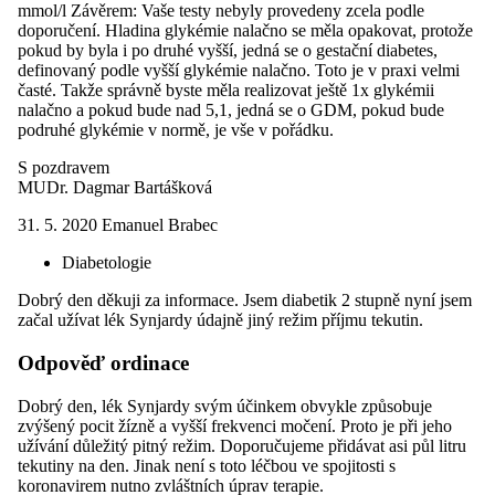
mmol/l Závěrem: Vaše testy nebyly provedeny zcela podle
doporučení. Hladina glykémie nalačno se měla opakovat, protože
pokud by byla i po druhé vyšší, jedná se o gestační diabetes,
definovaný podle vyšší glykémie nalačno. Toto je v praxi velmi
časté. Takže správně byste měla realizovat ještě 1x glykémii
nalačno a pokud bude nad 5,1, jedná se o GDM, pokud bude
podruhé glykémie v normě, je vše v pořádku.
S pozdravem
MUDr. Dagmar Bartášková
31. 5. 2020
Emanuel Brabec
Diabetologie
Dobrý den děkuji za informace. Jsem diabetik 2 stupně nyní jsem
začal užívat lék Synjardy údajně jiný režim příjmu tekutin.
Odpověď ordinace
Dobrý den, lék Synjardy svým účinkem obvykle způsobuje
zvýšený pocit žízně a vyšší frekvenci močení. Proto je při jeho
užívání důležitý pitný režim. Doporučujeme přidávat asi půl litru
tekutiny na den. Jinak není s toto léčbou ve spojitosti s
koronavirem nutno zvláštních úprav terapie.