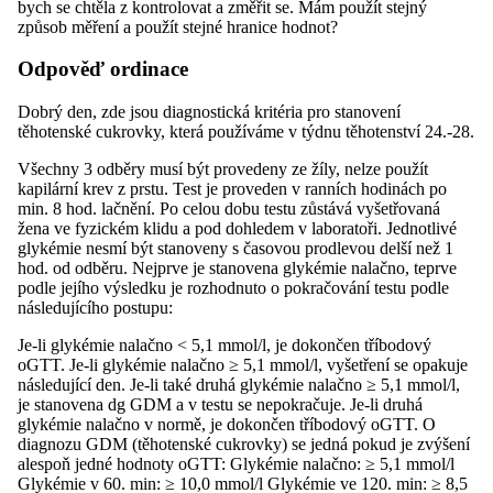
bych se chtěla z kontrolovat a změřit se. Mám použít stejný
způsob měření a použít stejné hranice hodnot?
Odpověď ordinace
Dobrý den, zde jsou diagnostická kritéria pro stanovení
těhotenské cukrovky, která používáme v týdnu těhotenství 24.-28.
Všechny 3 odběry musí být provedeny ze žíly, nelze použít
kapilární krev z prstu. Test je proveden v ranních hodinách po
min. 8 hod. lačnění. Po celou dobu testu zůstává vyšetřovaná
žena ve fyzickém klidu a pod dohledem v laboratoři. Jednotlivé
glykémie nesmí být stanoveny s časovou prodlevou delší než 1
hod. od odběru. Nejprve je stanovena glykémie nalačno, teprve
podle jejího výsledku je rozhodnuto o pokračování testu podle
následujícího postupu:
Je-li glykémie nalačno < 5,1 mmol/l, je dokončen tříbodový
oGTT. Je-li glykémie nalačno ≥ 5,1 mmol/l, vyšetření se opakuje
následující den. Je-li také druhá glykémie nalačno ≥ 5,1 mmol/l,
je stanovena dg GDM a v testu se nepokračuje. Je-li druhá
glykémie nalačno v normě, je dokončen tříbodový oGTT. O
diagnozu GDM (těhotenské cukrovky) se jedná pokud je zvýšení
alespoň jedné hodnoty oGTT: Glykémie nalačno: ≥ 5,1 mmol/l
Glykémie v 60. min: ≥ 10,0 mmol/l Glykémie ve 120. min: ≥ 8,5