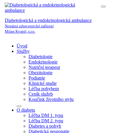
Diabetologická a endokrinologická ambulance
Nestátní zdravotnické zařízení
Milan Kvapil, s.r.o.
Úvod
Služby
Diabetologie
Endokrinologie
Nutriční terapeut
Obezitologie
Podiatrie
Klinické studie
Léčba pohybem
Ceník služeb
Koučink životního stylu
O diabetu
Léčba DM 1. typu
Léčba DM 2. typu
Diabetes a pohyb
Diabetická neuropatie