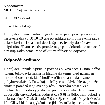
S pozdravem
MUDr. Dagmar Bartášková
31. 5. 2020
Pavel
Diabetologie
Dobrý den, mám inzulín apigru léčím se jím teprve týden mám
nastavené dávky 10-10-10 ,ale po aplikaci apigru mi rychle padá
cukr v krvi na 4-6 a je mi docela špatně. Je tedy dobré dávku
apigri ubrat?Ptám se tady protože moje paní doktorka je nemocná
a zástup zatím nemá. Moc děkuji za případnou odpověd.
Odpověď ordinace
Dobrý den, inzulín Apidra je potřeba aplikovat cca 15 minut před
jídlem. Jeho dávka závisí na hladině glykémie před jídlem, na
množství sacharidů, které hodláte přijmout a na plánované
pohybové aktivitě. Po zahájení léčby často dávka klesá, protože
slinivka pomáhá regulovat glykémii. Neznám přesně Váš
jídelníček ani hodnoty glykémie před jídlem, takže bych vám
doporučila dávku Apidra podávat cca 6-8j na jídlo. Tzn. pokud je
cukr nalačno 5-7 tak 6j, cukr 7-9 tak 8j, cukr nad 10 bych zkusila
10j. Cílová hladina glykémie po jídle by měla být cca o 1-2mmol