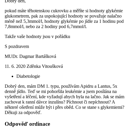
Dobrý den,
pokud máte těhotenskou cukrovku a měříte si hodnoty glykémie
glukometrem, pak za uspokojující hodnoty se považuje nalačno
méně než 5,3mmol/l, hodnoty glykémie po jídle za 1 hodinu pod
7,8mmol/l, nebo za 2 hodiny pod 6,7mmol/l.
Takže vaše hodnoty jsou v pořádku
S pozdravem
MUDr. Dagmar Bartášková
11. 6. 2020
Zděnka Vitoušková
Diabetologie
Dobrý den, mám DM 1. typu, používám Apidru a Lantus, 5x
denně jídlo. Teď se mi pohoršila leukémie a jsem posílána na
vyšetření a léčení, kde vyžadují abych byla na lačno. Jak se mám
zachovat k ranní dávce inzulínu? Píchnout či nepíchnout? A
některé ošetření může být i přes oběd. Co se stane s glykemiemi?
Děkuji za odpověď.
Odpověď ordinace