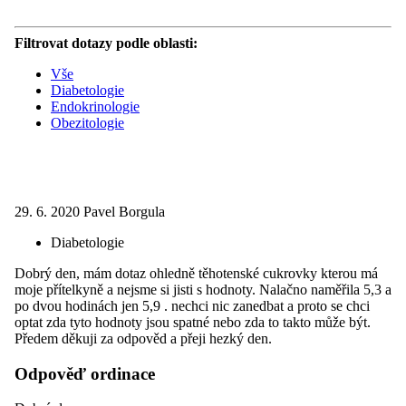
Filtrovat dotazy podle oblasti:
Vše
Diabetologie
Endokrinologie
Obezitologie
29. 6. 2020
Pavel Borgula
Diabetologie
Dobrý den, mám dotaz ohledně těhotenské cukrovky kterou má
moje přítelkyně a nejsme si jisti s hodnoty. Nalačno naměřila 5,3 a
po dvou hodinách jen 5,9 . nechci nic zanedbat a proto se chci
optat zda tyto hodnoty jsou spatné nebo zda to takto může být.
Předem děkuji za odpověd a přeji hezký den.
Odpověď ordinace