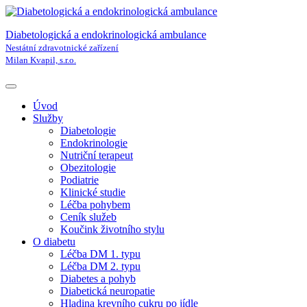
Diabetologická a endokrinologická ambulance
Nestátní zdravotnické zařízení
Milan Kvapil, s.r.o.
Úvod
Služby
Diabetologie
Endokrinologie
Nutriční terapeut
Obezitologie
Podiatrie
Klinické studie
Léčba pohybem
Ceník služeb
Koučink životního stylu
O diabetu
Léčba DM 1. typu
Léčba DM 2. typu
Diabetes a pohyb
Diabetická neuropatie
Hladina krevního cukru po jídle