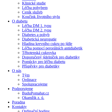
Klinické studie
Léčba pohybem
Ceník služeb
Koučink životního stylu
O diabetu
Léčba DM 1. typu
Léčba DM 2. typu
Diabetes a pohyb
Diabetická neuropatie
Hladina krevního cukru po jídle
Léčba pomocí perorálních antidiabetik
Těhotenská cukrovka
Doporučený jídelníček pro diabetiky
Pomůcky pro léčbu diabetu
Příspěvky pro diabetiky
O nás
Tým
Ordinace
Spolupracujeme
Podporujeme
BuduPomahat.cz
Okamžik z. ú.
Poradna
Kontakty
Ordinační hodiny