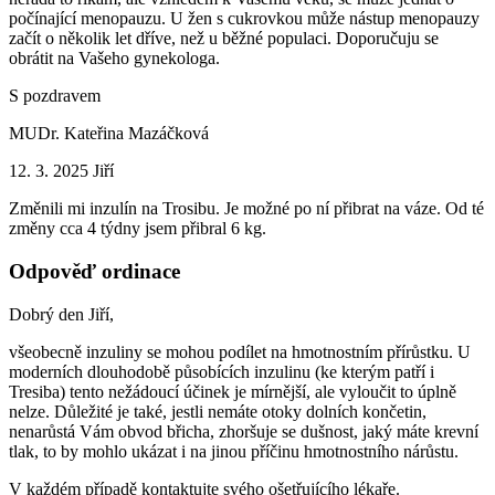
počínající menopauzu. U žen s cukrovkou může nástup menopauzy
začít o několik let dříve, než u běžné populaci. Doporučuju se
obrátit na Vašeho gynekologa.
S pozdravem
MUDr. Kateřina Mazáčková
12. 3. 2025
Jiří
Změnili mi inzulín na Trosibu. Je možné po ní přibrat na váze. Od té
změny cca 4 týdny jsem přibral 6 kg.
Odpověď ordinace
Dobrý den Jiří,
všeobecně inzuliny se mohou podílet na hmotnostním přírůstku. U
moderních dlouhodobě působících inzulinu (ke kterým patří i
Tresiba) tento nežádoucí účinek je mírnější, ale vyloučit to úplně
nelze. Důležité je také, jestli nemáte otoky dolních končetin,
nenarůstá Vám obvod břicha, zhoršuje se dušnost, jaký máte krevní
tlak, to by mohlo ukázat i na jinou příčinu hmotnostního nárůstu.
V každém případě kontaktujte svého ošetřujícího lékaře.