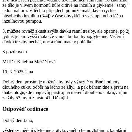
že tělo je vlivem hormonů hůře citlivé na inzulín a glykémie "samy"
jedou nahoru. V těchto případech pomůže malá dávka rychle
působícího inzulínu (3-4j) v čase obvyklého vzestupu nebo léčba
inzulínovou pumpou.
3. můžete rovněž zkusit zvýšit dávku ranní tresiby, ale opatrně, po 2j
týdně, je tam vyšší riziko že v noci budou hypoglykémie. Večerní
dávku tresiby nechat, noc a ráno máte v pořádku.
S pozdravem
MUDr. Kateřina Mazáčková
10. 3. 2025
Jana
Dobrý den, prosím je možné,aby byly výrazně odlišné hodnoty
dlouhého cukru odběr na lačno ze žíly,...a pak během dne z prstu na
diabetologii,kde mají svůj přístroj na měření dlouhého cukru,v říjnu
ze žíly 53, nyní z prstu 41. Děkuji J.
Odpověď ordinace
Dobrý den Jano,
výsledky měření glykémie a glykovaného hemoglobinu z kapilární