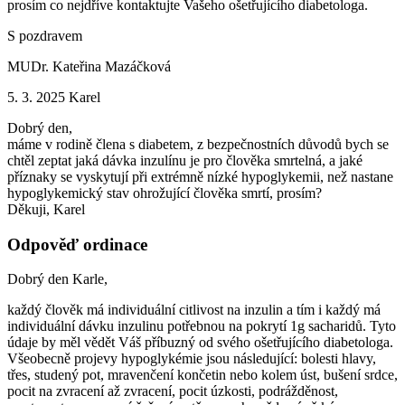
prosím co nejdříve kontaktujte Vašeho ošetřujícího diabetologa.
S pozdravem
MUDr. Kateřina Mazáčková
5. 3. 2025
Karel
Dobrý den,
máme v rodině člena s diabetem, z bezpečnostních důvodů bych se
chtěl zeptat jaká dávka inzulínu je pro člověka smrtelná, a jaké
příznaky se vyskytují při extrémně nízké hypoglykemii, než nastane
hypoglykemický stav ohrožující člověka smrtí, prosím?
Děkuji, Karel
Odpověď ordinace
Dobrý den Karle,
každý člověk má individuální citlivost na inzulin a tím i každý má
individuální dávku inzulinu potřebnou na pokrytí 1g sacharidů. Tyto
údaje by měl vědět Váš příbuzný od svého ošetřujícího diabetologa.
Všeobecně projevy hypoglykémie jsou následující: bolesti hlavy,
třes, studený pot, mravenčení končetin nebo kolem úst, bušení srdce,
pocit na zvracení až zvracení, pocit úzkosti, podrážděnost,