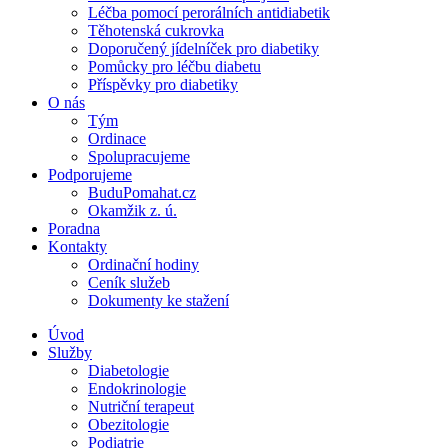
Léčba pomocí perorálních antidiabetik
Těhotenská cukrovka
Doporučený jídelníček pro diabetiky
Pomůcky pro léčbu diabetu
Příspěvky pro diabetiky
O nás
Tým
Ordinace
Spolupracujeme
Podporujeme
BuduPomahat.cz
Okamžik z. ú.
Poradna
Kontakty
Ordinační hodiny
Ceník služeb
Dokumenty ke stažení
Úvod
Služby
Diabetologie
Endokrinologie
Nutriční terapeut
Obezitologie
Podiatrie