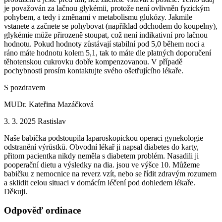
je považován za lačnou glykémii, protože není ovlivněn fyzickým
pohybem, a tedy i změnami v metabolismu glukózy. Jakmile
vstanete a začnete se pohybovat (například odchodem do koupelny),
glykémie může přirozeně stoupat, což není indikativní pro lačnou
hodnotu. Pokud hodnoty zůstávají stabilní pod 5,0 během noci a
ráno máte hodnotu kolem 5,1, tak to máte dle platných doporučení
těhotenskou cukrovku dobře kompenzovanou. V případě
pochybnosti prosím kontaktujte svého ošetřujícího lékaře.
S pozdravem
MUDr. Kateřina Mazáčková
3. 3. 2025
Rastislav
Naše babička podstoupila laparoskopickou operaci gynekologie
odstranění výrůstků. Obvodní lékař ji napsal diabetes do karty,
přitom pacientka nikdy neměla s diabetem problém. Nasadili ji
pooperační dietu a výsledky na dia. jsou ve výšce 10. Můžeme
babičku z nemocnice na reverz vzít, nebo se řídit zdravým rozumem
a sklidit celou situaci v domácím léčení pod dohledem lékaře.
Děkuji.
Odpověď ordinace