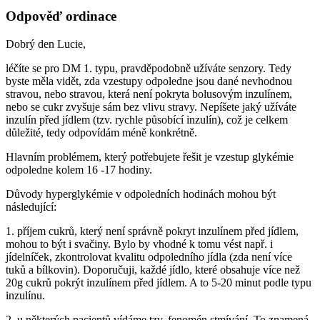
Odpověď ordinace
Dobrý den Lucie,
léčíte se pro DM 1. typu, pravděpodobně užíváte senzory. Tedy
byste měla vidět, zda vzestupy odpoledne jsou dané nevhodnou
stravou, nebo stravou, která není pokryta bolusovým inzulínem,
nebo se cukr zvyšuje sám bez vlivu stravy. Nepíšete jaký užíváte
inzulín před jídlem (tzv. rychle působící inzulín), což je celkem
důležité, tedy odpovídám méně konkrétně.
Hlavním problémem, který potřebujete řešit je vzestup glykémie
odpoledne kolem 16 -17 hodiny.
Důvody hyperglykémie v odpoledních hodinách mohou být
následující:
1. příjem cukrů, který není správně pokryt inzulínem před jídlem,
mohou to být i svačiny. Bylo by vhodné k tomu vést např. i
jídelníček, zkontrolovat kvalitu odpoledního jídla (zda není více
tuků a bílkovin). Doporučuji, každé jídlo, které obsahuje více než
20g cukrů pokrýt inzulínem před jídlem. A to 5-20 minut podle typu
inzulínu.
2. u některých pacientů vídáme tzv. fenomén stmívání. To znamená,