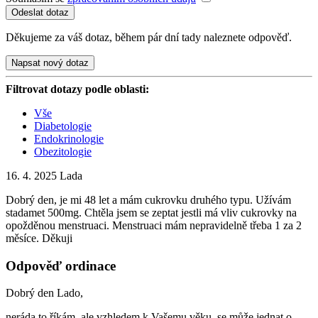
Děkujeme za váš dotaz, během pár dní tady naleznete odpověď.
Napsat nový dotaz
Filtrovat dotazy podle oblasti:
Vše
Diabetologie
Endokrinologie
Obezitologie
16. 4. 2025
Lada
Dobrý den, je mi 48 let a mám cukrovku druhého typu. Užívám
stadamet 500mg. Chtěla jsem se zeptat jestli má vliv cukrovky na
opožděnou menstruaci. Menstruaci mám nepravidelně třeba 1 za 2
měsíce. Děkuji
Odpověď ordinace
Dobrý den Lado,
neráda to říkám, ale vzhledem k Vašemu věku, se může jednat o