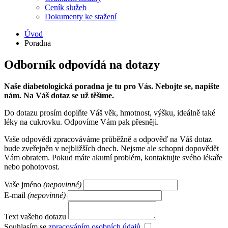
Ceník služeb
Dokumenty ke stažení
Úvod
Poradna
Odborník odpovídá na dotazy
Naše diabetologická poradna je tu pro Vás. Nebojte se, napište
nám. Na Váš dotaz se už těšíme.
Do dotazu prosím doplňte Váš věk, hmotnost, výšku, ideálně také
léky na cukrovku. Odpovíme Vám pak přesněji.
Vaše odpovědi zpracováváme průběžně a odpověď na Váš dotaz
bude zveřejněn v nejbližších dnech. Nejsme ale schopni dopovědět
Vám obratem. Pokud máte akutní problém, kontaktujte svého lékaře
nebo pohotovost.
Vaše jméno
(nepovinné)
E-mail
(nepovinné)
Text vašeho dotazu
Souhlasím se
zpracováním osobních údajů