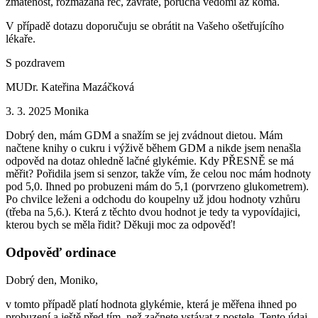
zmatenost, rozmazaná řeč, závratě, porucha vědomí až kóma.
V případě dotazu doporučuju se obrátit na Vašeho ošetřujícího
lékaře.
S pozdravem
MUDr. Kateřina Mazáčková
3. 3. 2025
Monika
Dobrý den, mám GDM a snažím se jej zvádnout dietou. Mám
načtene knihy o cukru i výživě během GDM a nikde jsem nenašla
odpověd na dotaz ohledně lačné glykémie. Kdy PŘESNĚ se má
měřit? Pořidila jsem si senzor, takže vím, že celou noc mám hodnoty
pod 5,0. Ihned po probuzeni mám do 5,1 (porvrzeno glukometrem).
Po chvilce leženi a odchodu do koupelny už jdou hodnoty vzhůru
(třeba na 5,6.). Která z těchto dvou hodnot je tedy ta vypovídajici,
kterou bych se měla řidit? Děkuji moc za odpověď!
Odpověď ordinace
Dobrý den, Moniko,
v tomto případě platí hodnota glykémie, která je měřena ihned po
probuzení a ještě před tím, než začnete vstávat z postele. Tento údaj