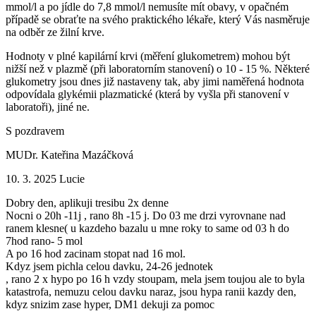
mmol/l a po jídle do 7,8 mmol/l nemusíte mít obavy, v opačném
případě se obraťte na svého praktického lékaře, který Vás nasměruje
na odběr ze žilní krve.
Hodnoty v plné kapilární krvi (měření glukometrem) mohou být
nižší než v plazmě (při laboratorním stanovení) o 10 - 15 %. Některé
glukometry jsou dnes již nastaveny tak, aby jimi naměřená hodnota
odpovídala glykémii plazmatické (která by vyšla při stanovení v
laboratoři), jiné ne.
S pozdravem
MUDr. Kateřina Mazáčková
10. 3. 2025
Lucie
Dobry den, aplikuji tresibu 2x denne
Nocni o 20h -11j , rano 8h -15 j. Do 03 me drzi vyrovnane nad
ranem klesne( u kazdeho bazalu u mne roky to same od 03 h do
7hod rano- 5 mol
A po 16 hod zacinam stopat nad 16 mol.
Kdyz jsem pichla celou davku, 24-26 jednotek
, rano 2 x hypo po 16 h vzdy stoupam, mela jsem toujou ale to byla
katastrofa, nemuzu celou davku naraz, jsou hypa ranii kazdy den,
kdyz snizim zase hyper, DM1 dekuji za pomoc