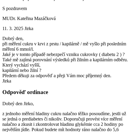
S pozdravem
MUDr. Kateřina Mazáčková
11. 3. 2025
Jirka
Dobrý den,
při měření cukru v krvi z prstu / kapilárně / mě vyšlo při posledním
měření 6 mmol/l.
Jaké je v tomto případě nebezpečí vzniku cukrovky ( diabetu 2 ) ?
Také mě zajímá porovnání výsledků při žilním a kapilárním odběru.
Který vychází vyšší,
kapilární nebo žilní ?
Předem děkuji za odpověď a přeji Vám moc příjemný den.
Jirka
Odpověď ordinace
Dobrý den Jirko,
z jednoho měření hladiny cukru nalačno těžko posoudíme, jestli už
se jedná o prediabetes či nikoliv. Doporučuji provést více měření
nalačno a zkusit i zkontrolovat hladinu glykémie cca 2 hodiny po
největším jídle. Pokud budete mít hodnoty ráno nalačno do 5,6