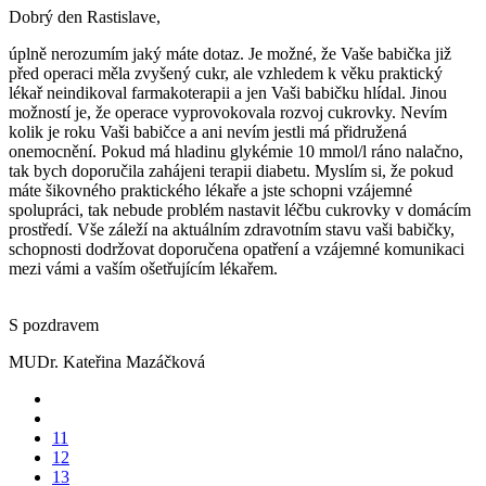
Dobrý den Rastislave,
úplně nerozumím jaký máte dotaz. Je možné, že Vaše babička již
před operaci měla zvyšený cukr, ale vzhledem k věku praktický
lékař neindikoval farmakoterapii a jen Vaši babičku hlídal. Jinou
možností je, že operace vyprovokovala rozvoj cukrovky. Nevím
kolik je roku Vaši babičce a ani nevím jestli má přidružená
onemocnění. Pokud má hladinu glykémie 10 mmol/l ráno nalačno,
tak bych doporučila zahájeni terapii diabetu. Myslím si, že pokud
máte šikovného praktického lékaře a jste schopni vzájemné
spolupráci, tak nebude problém nastavit léčbu cukrovky v domácím
prostředí. Vše záleží na aktuálním zdravotním stavu vaši babičky,
schopnosti dodržovat doporučena opatření a vzájemné komunikaci
mezi vámi a vaším ošetřujícím lékařem.
S pozdravem
MUDr. Kateřina Mazáčková
11
12
13