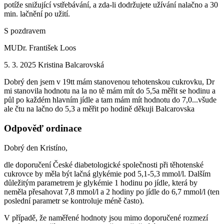
potíže snižující vstřebávání, a zda-li dodržujete užívání nalačno a 30
min. lačnění po užití.
S pozdravem
MUDr. František Loos
5. 3. 2025
Kristina Balcarovská
Dobrý den jsem v 19tt mám stanovenou tehotenskou cukrovku, Dr
mi stanovila hodnotu na la no tě mám mít do 5,5a měřit se hodinu a
půl po každém hlavním jídle a tam mám mít hodnotu do 7,0...všude
ale čtu na lačno do 5,3 a měřit po hodině děkuji Balcarovska
Odpověď ordinace
Dobrý den Kristíno,
dle doporučení České diabetologické společnosti při těhotenské
cukrovce by měla být lačná glykémie pod 5,1-5,3 mmol/l. Dalším
důležitým parametrem je glykémie 1 hodinu po jídle, která by
neměla přesahovat 7,8 mmol/l a 2 hodiny po jídle do 6,7 mmol/l (ten
poslední parametr se kontroluje méně často).
V případě, že naměřené hodnoty jsou mimo doporučené rozmezí