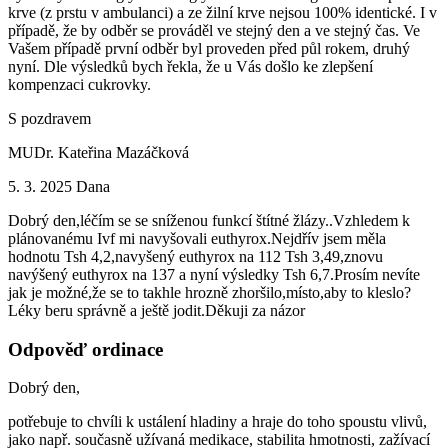
krve (z prstu v ambulanci) a ze žilní krve nejsou 100% identické. I v
případě, že by odběr se prováděl ve stejný den a ve stejný čas. Ve
Vašem případě první odběr byl proveden před půl rokem, druhý
nyní. Dle výsledků bych řekla, že u Vás došlo ke zlepšení
kompenzaci cukrovky.
S pozdravem
MUDr. Kateřina Mazáčková
5. 3. 2025
Dana
Dobrý den,léčím se se sníženou funkcí štítné žlázy..Vzhledem k
plánovanému Ivf mi navyšovali euthyrox.Nejdřív jsem měla
hodnotu Tsh 4,2,navyšený euthyrox na 112 Tsh 3,49,znovu
navýšený euthyrox na 137 a nyní výsledky Tsh 6,7.Prosím nevíte
jak je možné,že se to takhle hrozně zhoršilo,místo,aby to kleslo?
Léky beru správně a ještě jodit.Děkuji za názor
Odpověď ordinace
Dobrý den,
potřebuje to chvíli k ustálení hladiny a hraje do toho spoustu vlivů,
jako např. současně užívaná medikace, stabilita hmotnosti, zažívací